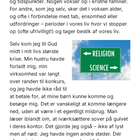
og tidspunkter. Nogen vokser op i kristne familier.
For andre, som jeg selv, sker det i voksen alder,
og ofte i forbindelse med tab, ensomhed eller
udfordringer – perioder i vores liv hvor vi stopper
op (ofte ufrivilligt!) og tager bestik af vores liv.
Selv kom jeg til Gud
midt i mit livs største
krise. Min hustru havde
forladt mig, min
virksomhed var langt
over randen til konkurs,
og jeg havde ikke råd til
at betale for, at mine børn kunne komme og
besøge mig. Det er vanskeligt at komme længere
ned, uden at være i et egentligt misbrug. Man
læser iblandt om, at iværksættere sover på gulvet
i deres kontor. Det gjorde jeg også – ikke af lyst
men af nød: Jeg havde ingen andre steder. Dér