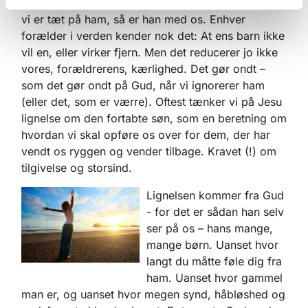
ønsker vor kærlighed og nærhed – men uanset om
vi er tæt på ham, så er han med os. Enhver
forælder i verden kender nok det: At ens barn ikke
vil en, eller virker fjern. Men det reducerer jo ikke
vores, forældrerens, kærlighed. Det gør ondt –
som det gør ondt på Gud, når vi ignorerer ham
(eller det, som er værre). Oftest tænker vi på Jesu
lignelse om den fortabte søn, som en beretning om
hvordan vi skal opføre os over for dem, der har
vendt os ryggen og vender tilbage. Kravet (!) om
tilgivelse og storsind.
Lignelsen kommer fra Gud
- for det er sådan han selv
ser på os – hans mange,
mange børn. Uanset hvor
langt du måtte føle dig fra
ham. Uanset hvor gammel
man er, og uanset hvor megen synd, håbløshed og