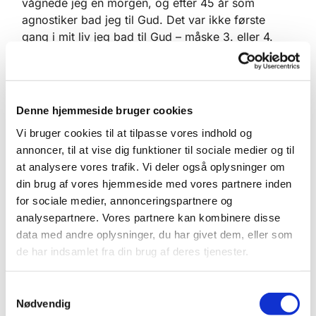
vågnede jeg en morgen, og efter 45 år som
agnostiker bad jeg til Gud. Det var ikke første
gang i mit liv jeg bad til Gud – måske 3. eller 4.
Men det var første gang, jeg fulgte op: Det var
søndag og jeg tog ned i den lokale kirke, og dér,
på bagerste række og ensom, dér var der en
stemme, som talte i mig og viste mig vejen. Den
Denne hjemmeside bruger cookies
dag i dag har jeg svært ved at beskrive det, men
Vi bruger cookies til at tilpasse vores indhold og
fra da af var jeg klar over, at Gud holdt fast i mig –
annoncer, til at vise dig funktioner til sociale medier og til
som en god forælder, der ikke slipper sit
at analysere vores trafik. Vi deler også oplysninger om
snublende barn. Jovist: Jeg vedblev med at lave
din brug af vores hjemmeside med vores partnere inden
alle mulige tåbeligheder: Stolthed og ærekærhed
for sociale medier, annonceringspartnere og
sad (sidder…) stærkt i mig. Men Gud holdt fast og
analysepartnere. Vores partnere kan kombinere disse
gør det den dag i dag. Og fra den søndag i kirken
data med andre oplysninger, du har givet dem, eller som
har jeg meget stærkt vidst, at uanset hvor galt
de har indsamlet fra din brug af deres tjenester.
noget stod fat, så var jeg ikke alene. Mit liv er
uigenkendeligt, intet mindre. Der var og er fortsat
Samtykkevalg
uendeligt meget jeg ikke forstår – men jeg véd nu,
Nødvendig
at Gud altid er hos mig.