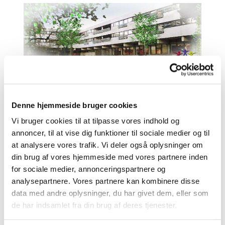
Gudstjenesterne holdes i Værestedet i
plejehjemmets stueetage.
Denne hjemmeside bruger cookies
Vi bruger cookies til at tilpasse vores indhold og
Den 1. og 3. tirsdag i hver måned kl. 13.30
annoncer, til at vise dig funktioner til sociale medier og til
Efter gudstjenesten er der kaffe/te og ofte sang,
at analysere vores trafik. Vi deler også oplysninger om
oplæsning eller andet underholdende indslag.
din brug af vores hjemmeside med vores partnere inden
for sociale medier, annonceringspartnere og
Gudstjenesterne er offentlige.
analysepartnere. Vores partnere kan kombinere disse
Se mere om centret
HER
data med andre oplysninger, du har givet dem, eller som
de har indsamlet fra din brug af deres tjenester.