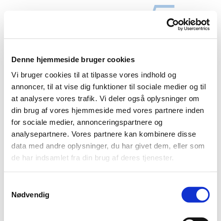
Denne hjemmeside bruger cookies
Vi bruger cookies til at tilpasse vores indhold og
annoncer, til at vise dig funktioner til sociale medier og til
at analysere vores trafik. Vi deler også oplysninger om
din brug af vores hjemmeside med vores partnere inden
Referater 2018
for sociale medier, annonceringspartnere og
analysepartnere. Vores partnere kan kombinere disse
data med andre oplysninger, du har givet dem, eller som
de har indsamlet fra din brug af deres tjenester.
Ordinær MR-møde den
17. januar 18
Samtykkevalg
Ordinær MR-møde den
20. februar 18
Nødvendig
Ordinær MR-møde den
20. marts 18
Ordinær MR-møde den
7. maj 18