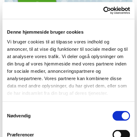
Denne hjemmeside bruger cookies
Vi bruger cookies til at tilpasse vores indhold og
annoncer, til at vise dig funktioner til sociale medier og til
at analysere vores trafik. Vi deler også oplysninger om
din brug af vores hjemmeside med vores partnere inden
for sociale medier, annonceringspartnere og
Kirkeblad - marts - maj 2017
analysepartnere. Vores partnere kan kombinere disse
Læs kirkebladet i PDF
data med andre oplysninger, du har givet dem, eller som
de har indsamlet fra din brug af deres tjenester.
For at læse bladet i PDF format skal programmet
Adobe Reader benyttes.
Programmet kan downloades
HER
Samtykkevalg
Nødvendig
Præferencer