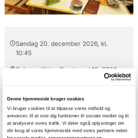
Søndag 20. december 2026, kl.
10:45
Solvang Kirke, Remisevej 10, 2300
København S
Denne hjemmeside bruger cookies
Vi bruger cookies til at tilpasse vores indhold og
"Børnenes Hjørne" er navnet på Solvang Kirkes
annoncer, til at vise dig funktioner til sociale medier og til
tilbud til børn under prædiken. Gudstjenesten
at analysere vores trafik. Vi deler også oplysninger om
henvender sig til hele familien, og det meste af
din brug af vores hjemmeside med vores partnere inden
tiden er vi i kirkerummet, men under præstens
for sociale medier, annonceringspartnere og