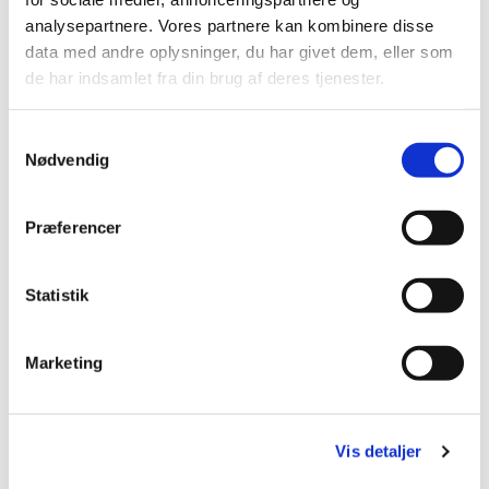
prædiken (som mest er for de voksne) er der et
analysepartnere. Vores partnere kan kombinere disse
program for børnene med fortælling, sang, hygge
data med andre oplysninger, du har givet dem, eller som
og leg.
de har indsamlet fra din brug af deres tjenester.
Samtykkevalg
Nødvendig
Præferencer
Statistik
Marketing
Vis detaljer