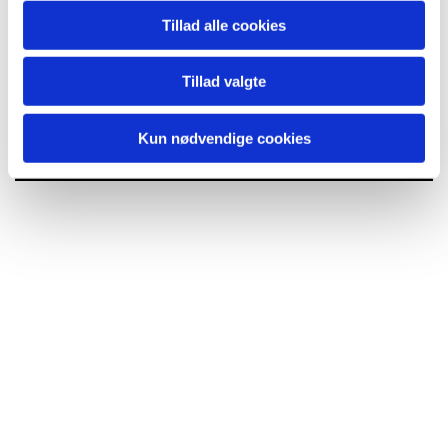
Tillad alle cookies
Tillad valgte
Du vil måske også kunne
lide...
Kun nødvendige cookies