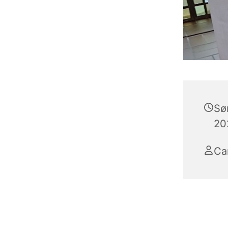
Sø
202
Ca