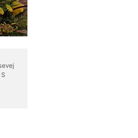
sevej
 S