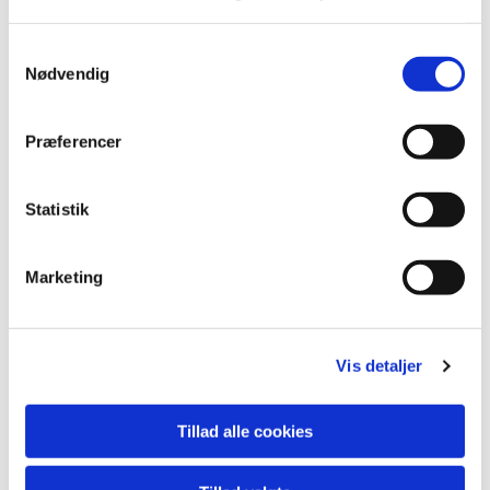
Samtykkevalg
Nødvendig
Præferencer
Statistik
Marketing
Vis detaljer
Du vil måske også kunne
Tillad alle cookies
lide...