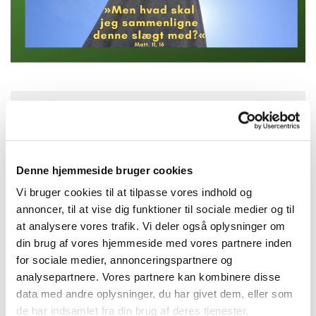
Søndag 9. august 2026, kl. 10:30
Solvang Kirke, Remisevej 10, 2300
Denne hjemmeside bruger cookies
København S
Vi bruger cookies til at tilpasse vores indhold og
annoncer, til at vise dig funktioner til sociale medier og til
Jonatan Hauge Noldegaard
at analysere vores trafik. Vi deler også oplysninger om
din brug af vores hjemmeside med vores partnere inden
for sociale medier, annonceringspartnere og
analysepartnere. Vores partnere kan kombinere disse
data med andre oplysninger, du har givet dem, eller som
de har indsamlet fra din brug af deres tjenester.