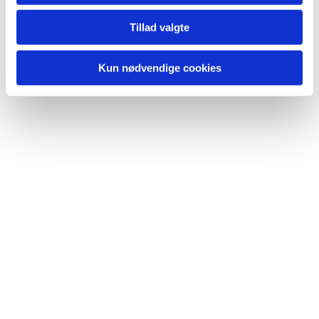
Du vil måske også kunne
lide...
Tillad valgte
Kun nødvendige cookies