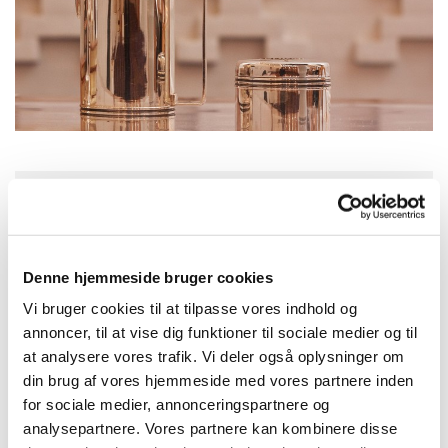
Søndag 6. september 2026, kl.
10:30
Denne hjemmeside bruger cookies
Solvang Kirke, Remisevej 10, 2300
Vi bruger cookies til at tilpasse vores indhold og
annoncer, til at vise dig funktioner til sociale medier og til
København S
at analysere vores trafik. Vi deler også oplysninger om
din brug af vores hjemmeside med vores partnere inden
Jonatan Hauge Noldegaard
for sociale medier, annonceringspartnere og
analysepartnere. Vores partnere kan kombinere disse