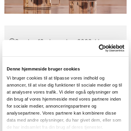
Søndag 13. december 2026, kl.
10:30
Solvang Kirke, Remisevej 10, 2300
Denne hjemmeside bruger cookies
København S
Vi bruger cookies til at tilpasse vores indhold og
annoncer, til at vise dig funktioner til sociale medier og til
Jonatan Hauge Noldegaard
at analysere vores trafik. Vi deler også oplysninger om
din brug af vores hjemmeside med vores partnere inden
for sociale medier, annonceringspartnere og
analysepartnere. Vores partnere kan kombinere disse
data med andre oplysninger, du har givet dem, eller som
de har indsamlet fra din brug af deres tjenester.