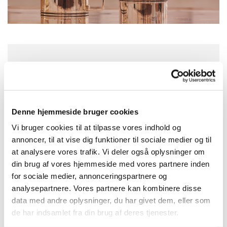
Søndag 10. januar 2027, kl. 10:30
Solvang Kirke, Remisevej 10, 2300
Denne hjemmeside bruger cookies
København S
Vi bruger cookies til at tilpasse vores indhold og
annoncer, til at vise dig funktioner til sociale medier og til
Jonatan Hauge Noldegaard
at analysere vores trafik. Vi deler også oplysninger om
din brug af vores hjemmeside med vores partnere inden
for sociale medier, annonceringspartnere og
analysepartnere. Vores partnere kan kombinere disse
data med andre oplysninger, du har givet dem, eller som
de har indsamlet fra din brug af deres tjenester.