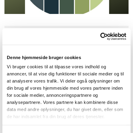
Torsdag 16. maj 2024, kl. 16:30
Denne hjemmeside bruger cookies
Solvang Kirke, Remisevej 10, 2300
København S
Vi bruger cookies til at tilpasse vores indhold og
annoncer, til at vise dig funktioner til sociale medier og til
at analysere vores trafik. Vi deler også oplysninger om
din brug af vores hjemmeside med vores partnere inden
for sociale medier, annonceringspartnere og
analysepartnere. Vores partnere kan kombinere disse
data med andre oplysninger, du har givet dem, eller som
de har indsamlet fra din brug af deres tjenester.
Samtykkevalg