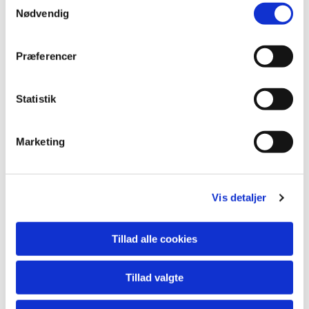
Nødvendig
Præferencer
Statistik
Marketing
Du vil måske også kunne
Vis detaljer
lide...
Tillad alle cookies
Tillad valgte