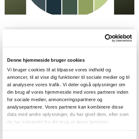
Torsdag 10. juni 2027, kl. 16:30
Denne hjemmeside bruger cookies
Solvang Kirke, Remisevej 10, 2300
København S
Vi bruger cookies til at tilpasse vores indhold og
annoncer, til at vise dig funktioner til sociale medier og til
at analysere vores trafik. Vi deler også oplysninger om
din brug af vores hjemmeside med vores partnere inden
for sociale medier, annonceringspartnere og
analysepartnere. Vores partnere kan kombinere disse
data med andre oplysninger, du har givet dem, eller som
de har indsamlet fra din brug af deres tjenester.
Samtykkevalg