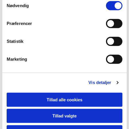
Nødvendig
Præferencer
Statistik
Marketing
Du vil måske også kunne
Vis detaljer
lide...
Tillad alle cookies
Tillad valgte