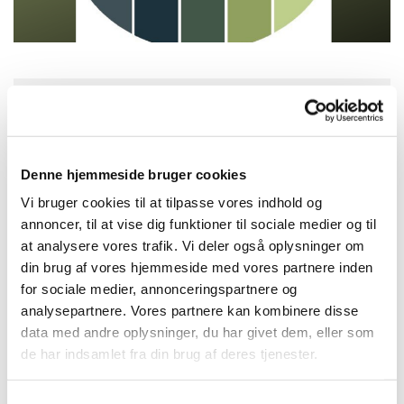
Torsdag 8. april 2027, kl. 16:30
Denne hjemmeside bruger cookies
Solvang Kirke, Remisevej 10, 2300
København S
Vi bruger cookies til at tilpasse vores indhold og
annoncer, til at vise dig funktioner til sociale medier og til
at analysere vores trafik. Vi deler også oplysninger om
din brug af vores hjemmeside med vores partnere inden
for sociale medier, annonceringspartnere og
analysepartnere. Vores partnere kan kombinere disse
data med andre oplysninger, du har givet dem, eller som
de har indsamlet fra din brug af deres tjenester.
Samtykkevalg