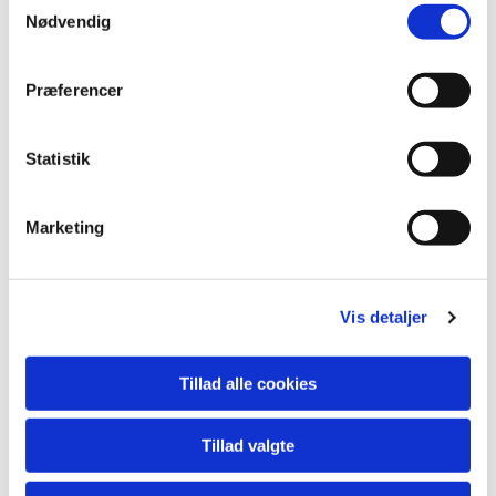
Nødvendig
Præferencer
Statistik
Marketing
Du vil måske også kunne
Vis detaljer
lide...
Tillad alle cookies
Tillad valgte