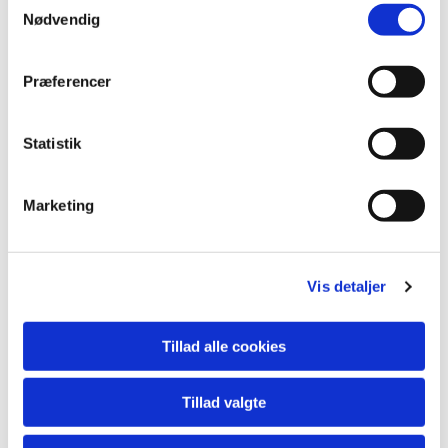
Nødvendig
Præferencer
Statistik
Marketing
Du vil måske også kunne
Vis detaljer
lide...
Tillad alle cookies
Tillad valgte