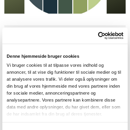
Torsdag 29. juli 2027, kl. 16:30
Denne hjemmeside bruger cookies
Solvang Kirke, Remisevej 10, 2300
København S
Vi bruger cookies til at tilpasse vores indhold og
annoncer, til at vise dig funktioner til sociale medier og til
at analysere vores trafik. Vi deler også oplysninger om
din brug af vores hjemmeside med vores partnere inden
for sociale medier, annonceringspartnere og
analysepartnere. Vores partnere kan kombinere disse
data med andre oplysninger, du har givet dem, eller som
de har indsamlet fra din brug af deres tjenester.
Samtykkevalg