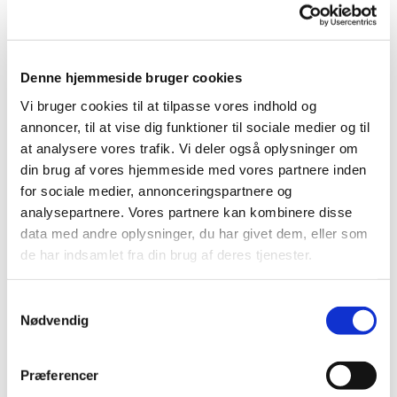
Minikonfirmand er
Sjove lege og kreative aktiviteter
Denne hjemmeside bruger cookies
Vi bruger cookies til at tilpasse vores indhold og
Fortællinger fra Bibelen
annoncer, til at vise dig funktioner til sociale medier og til
Hygge og nye venskaber
at analysere vores trafik. Vi deler også oplysninger om
din brug af vores hjemmeside med vores partnere inden
Frugt og kage
for sociale medier, annonceringspartnere og
analysepartnere. Vores partnere kan kombinere disse
Det er gratis at være med!
data med andre oplysninger, du har givet dem, eller som
de har indsamlet fra din brug af deres tjenester.
Tid og sted
Vi mødes i Solvang Kirke
hver onsdag kl. 14.30–
Samtykkevalg
16.00
.
Nødvendig
Første gang er onsdag den
9
. september 2026
, og
vi fortsætter frem til februar 2027.
Præferencer
Praktisk