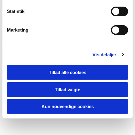
Statistik
Tilmeld dit barn her
Når du har tilmeldt dit barn, skal du huske, at
Marketing
give fritidsordningen besked om, at dit barn
skal være minikonfirmand
Vi henter børn på både Dyvekeskolen og Sct.
Vis detaljer
Annæ Skole
Tillad alle cookies
Har du spørgsmål?
Kontakt Lene Kjær Andersen, kirke- og
Tillad valgte
kulturmedarbejder, på tlf.
23408175
eller mail
lka@solvangkirke.dk
Kun nødvendige cookies
Læs mere om Minikonfirmander her