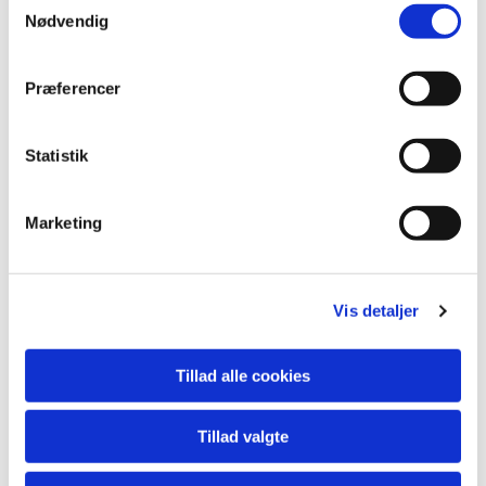
Nødvendig
Præferencer
Statistik
Marketing
Du vil måske også kunne
Vis detaljer
lide...
Tillad alle cookies
Tillad valgte