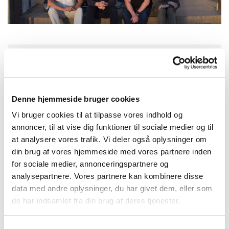
Torsdag 1. oktober 2026, kl. 18:00
Denne hjemmeside bruger cookies
Solvang Kirke, Remisevej 10, 2300
København S
Vi bruger cookies til at tilpasse vores indhold og
annoncer, til at vise dig funktioner til sociale medier og til
at analysere vores trafik. Vi deler også oplysninger om
din brug af vores hjemmeside med vores partnere inden
for sociale medier, annonceringspartnere og
analysepartnere. Vores partnere kan kombinere disse
data med andre oplysninger, du har givet dem, eller som
de har indsamlet fra din brug af deres tjenester.
Samtykkevalg