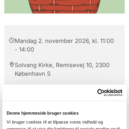
Mandag 2. november 2026, kl. 11:00
- 14:00
Solvang Kirke, Remisevej 10, 2300
København S
Kom og vær med til nogle hyggelige timer med
strik, nørkleri og godt selskab.
Denne hjemmeside bruger cookies
Vi bruger cookies til at tilpasse vores indhold og
Vi snakker, griner og nyder fællesskabet sammen.
annoncer, til at vise dig funktioner til sociale medier og til