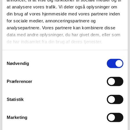
Medbring gerne din madpakke – vi sørger for
at analysere vores trafik. Vi deler også oplysninger om
kaffe, te og en småkage.
din brug af vores hjemmeside med vores partnere inden
for sociale medier, annonceringspartnere og
analysepartnere. Vores partnere kan kombinere disse
data med andre oplysninger, du har givet dem, eller som
Vi mødes d. 2. og 4. mandag i måneden
de har indsamlet fra din brug af deres tjenester.
Har du spørgsmål?
Samtykkevalg
Kontakt Sognekontoret på tlf.: 32 59 91 62.
Nødvendig
Præferencer
Statistik
Marketing