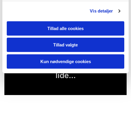
Vis detaljer
Tillad alle cookies
Tillad valgte
Kun nødvendige cookies
Du vil måske også kunne
lide...