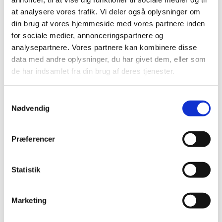
Medbring gerne din madpakke – vi sørger for
at analysere vores trafik. Vi deler også oplysninger om
kaffe, te og en småkage.
din brug af vores hjemmeside med vores partnere inden
for sociale medier, annonceringspartnere og
analysepartnere. Vores partnere kan kombinere disse
data med andre oplysninger, du har givet dem, eller som
Vi mødes d. 2. og 4. mandag i måneden
de har indsamlet fra din brug af deres tjenester.
Har du spørgsmål?
Samtykkevalg
Kontakt Sognekontoret på tlf.: 32 59 91 62.
Nødvendig
Præferencer
Statistik
Marketing