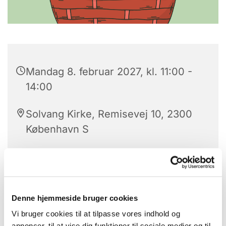
Mandag 8. februar 2027, kl. 11:00 -
14:00
Solvang Kirke, Remisevej 10, 2300
København S
Kom og vær med til nogle hyggelige timer med
strik, nørkleri og godt selskab.
Denne hjemmeside bruger cookies
Vi bruger cookies til at tilpasse vores indhold og
Vi snakker, griner og nyder fællesskabet sammen.
annoncer, til at vise dig funktioner til sociale medier og til