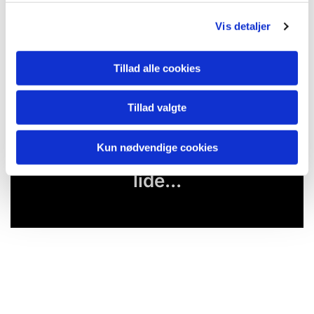
Vis detaljer
Tillad alle cookies
Tillad valgte
Kun nødvendige cookies
Du vil måske også kunne
lide...