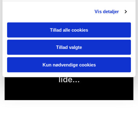
Vis detaljer
Tillad alle cookies
Tillad valgte
Kun nødvendige cookies
Du vil måske også kunne
lide...