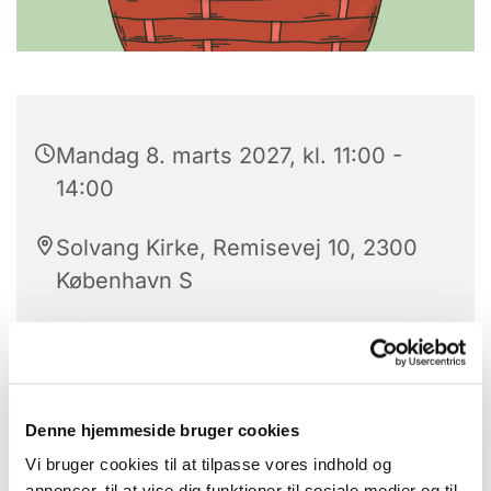
Mandag 8. marts 2027, kl. 11:00 -
14:00
Solvang Kirke, Remisevej 10, 2300
København S
Kom og vær med til nogle hyggelige timer med
strik, nørkleri og godt selskab.
Denne hjemmeside bruger cookies
Vi bruger cookies til at tilpasse vores indhold og
Vi snakker, griner og nyder fællesskabet sammen.
annoncer, til at vise dig funktioner til sociale medier og til