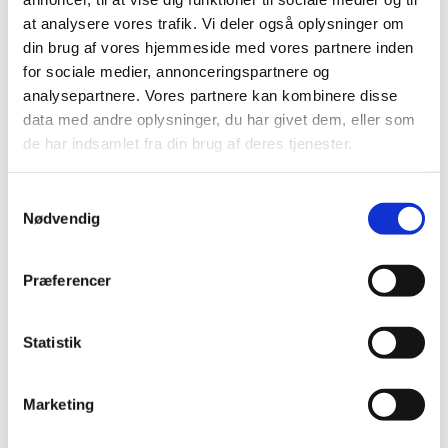
Medbring gerne din madpakke – vi sørger for
at analysere vores trafik. Vi deler også oplysninger om
kaffe, te og en småkage.
din brug af vores hjemmeside med vores partnere inden
for sociale medier, annonceringspartnere og
analysepartnere. Vores partnere kan kombinere disse
data med andre oplysninger, du har givet dem, eller som
Vi mødes d. 2. og 4. mandag i måneden
de har indsamlet fra din brug af deres tjenester.
Har du spørgsmål?
Samtykkevalg
Kontakt Sognekontoret på tlf.: 32 59 91 62.
Nødvendig
Præferencer
Statistik
Marketing