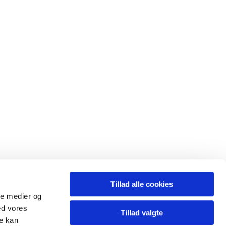
Tillad alle cookies
ale medier og
ed vores
Tillad valgte
re kan