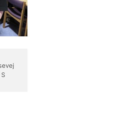
sevej
 S