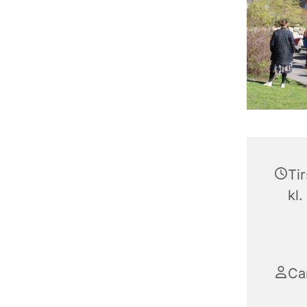
Tir
kl.
Ca