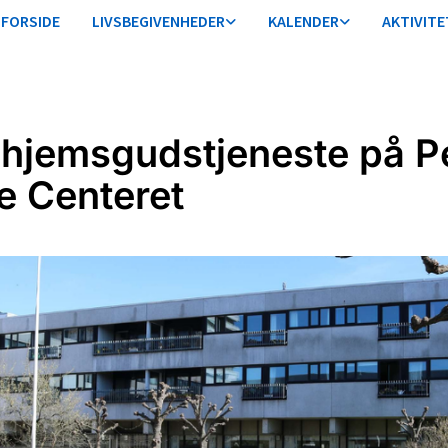
FORSIDE
LIVSBEGIVENHEDER
KALENDER
AKTIVITE
ehjemsgudstjeneste på P
e Centeret