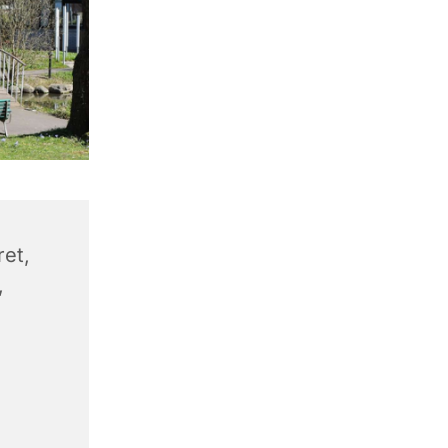
et,
,