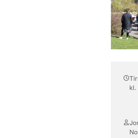
Tir
kl.
Jo
No