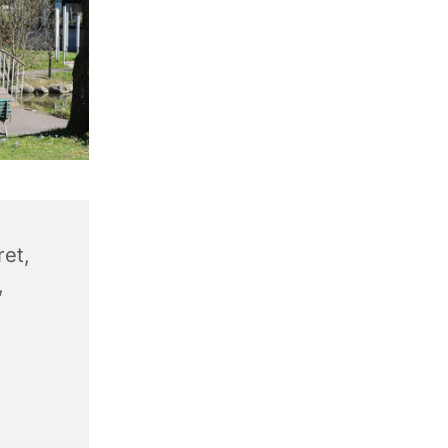
et,
,