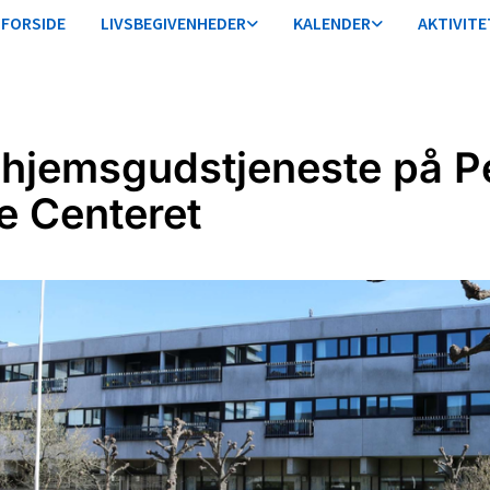
FORSIDE
LIVSBEGIVENHEDER
KALENDER
AKTIVITE
ehjemsgudstjeneste på P
e Centeret