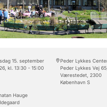
rsdag 15. september
Peder Lykkes Center
6, kl. 13:30 - 15:00
Peder Lykkes Vej 65
Værestedet, 2300
København S
natan Hauge
ldegaard