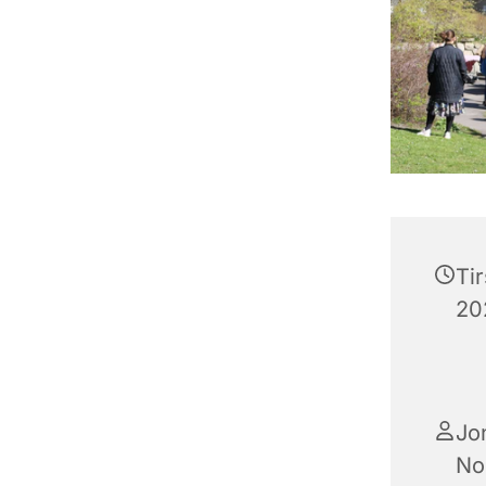
Ti
202
Jo
No