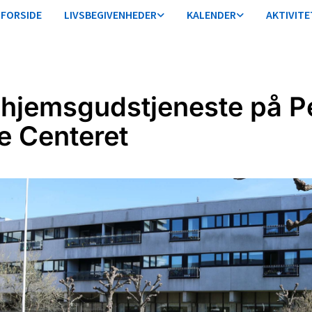
FORSIDE
LIVSBEGIVENHEDER
KALENDER
AKTIVITE
ehjemsgudstjeneste på P
e Centeret