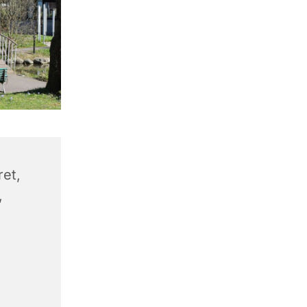
et,
,