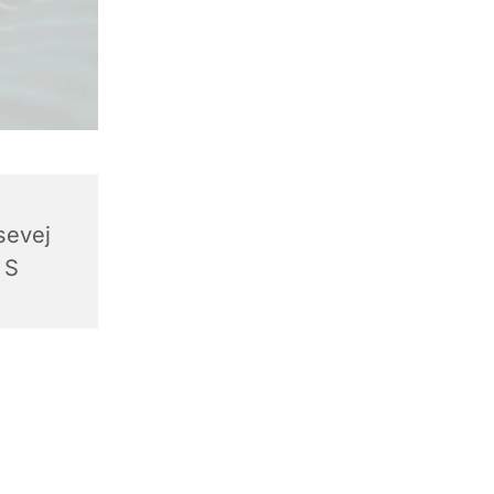
sevej
 S