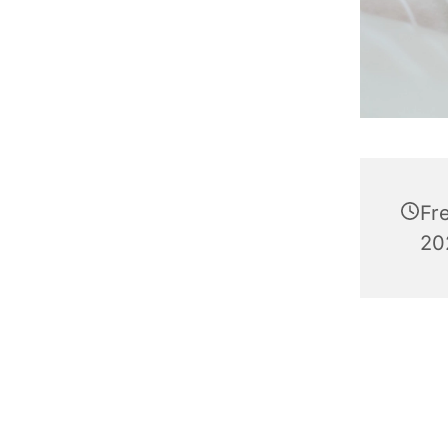
Fr
202