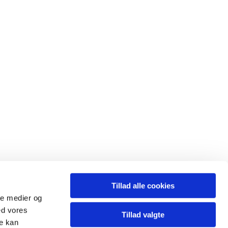
Tillad alle cookies
ale medier og
ed vores
Tillad valgte
re kan